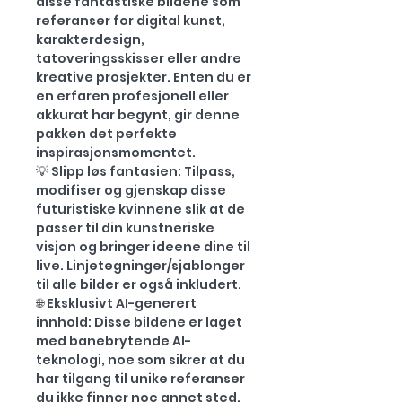
disse fantastiske bildene som
referanser for digital kunst,
karakterdesign,
tatoveringsskisser eller andre
kreative prosjekter. Enten du er
en erfaren profesjonell eller
akkurat har begynt, gir denne
pakken det perfekte
inspirasjonsmomentet.
💡 Slipp løs fantasien: Tilpass,
modifiser og gjenskap disse
futuristiske kvinnene slik at de
passer til din kunstneriske
visjon og bringer ideene dine til
live. Linjetegninger/sjablonger
til alle bilder er også inkludert.
🌐 Eksklusivt AI-generert
innhold: Disse bildene er laget
med banebrytende AI-
teknologi, noe som sikrer at du
har tilgang til unike referanser
du ikke finner noe annet sted.