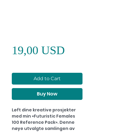
Referansepakke for
kvinner for
tatoverings- og
digitale artister
Price
19,00 USD
Add to Cart
Buy Now
Løft dine kreative prosjekter
med min «Futuristic Females
100 Reference Pack». Denne
nøye utvalgte samlingen av